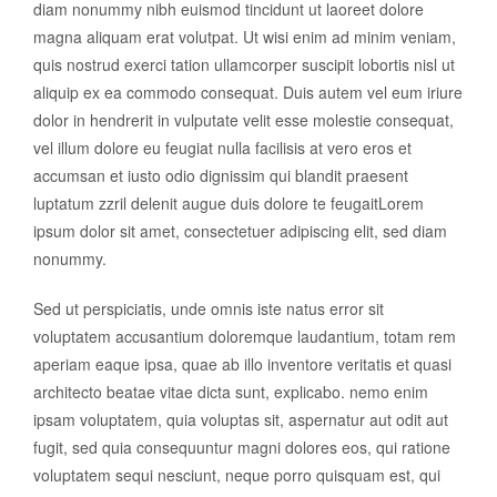
diam nonummy nibh euismod tincidunt ut laoreet dolore
magna aliquam erat volutpat. Ut wisi enim ad minim veniam,
quis nostrud exerci tation ullamcorper suscipit lobortis nisl ut
aliquip ex ea commodo consequat. Duis autem vel eum iriure
dolor in hendrerit in vulputate velit esse molestie consequat,
vel illum dolore eu feugiat nulla facilisis at vero eros et
accumsan et iusto odio dignissim qui blandit praesent
luptatum zzril delenit augue duis dolore te feugaitLorem
ipsum dolor sit amet, consectetuer adipiscing elit, sed diam
nonummy.
Sed ut perspiciatis, unde omnis iste natus error sit
voluptatem accusantium doloremque laudantium, totam rem
aperiam eaque ipsa, quae ab illo inventore veritatis et quasi
architecto beatae vitae dicta sunt, explicabo. nemo enim
ipsam voluptatem, quia voluptas sit, aspernatur aut odit aut
fugit, sed quia consequuntur magni dolores eos, qui ratione
voluptatem sequi nesciunt, neque porro quisquam est, qui