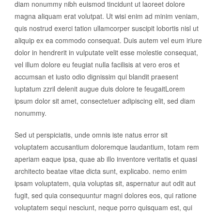
diam nonummy nibh euismod tincidunt ut laoreet dolore
magna aliquam erat volutpat. Ut wisi enim ad minim veniam,
quis nostrud exerci tation ullamcorper suscipit lobortis nisl ut
aliquip ex ea commodo consequat. Duis autem vel eum iriure
dolor in hendrerit in vulputate velit esse molestie consequat,
vel illum dolore eu feugiat nulla facilisis at vero eros et
accumsan et iusto odio dignissim qui blandit praesent
luptatum zzril delenit augue duis dolore te feugaitLorem
ipsum dolor sit amet, consectetuer adipiscing elit, sed diam
nonummy.
Sed ut perspiciatis, unde omnis iste natus error sit
voluptatem accusantium doloremque laudantium, totam rem
aperiam eaque ipsa, quae ab illo inventore veritatis et quasi
architecto beatae vitae dicta sunt, explicabo. nemo enim
ipsam voluptatem, quia voluptas sit, aspernatur aut odit aut
fugit, sed quia consequuntur magni dolores eos, qui ratione
voluptatem sequi nesciunt, neque porro quisquam est, qui