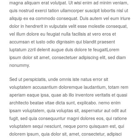
magna aliquam erat volutpat. Ut wisi enim ad minim veniam,
quis nostrud exerci tation ullamcorper suscipit lobortis nisl ut
aliquip ex ea commodo consequat. Duis autem vel eum iriure
dolor in hendrerit in vulputate velit esse molestie consequat,
vel illum dolore eu feugiat nulla facilisis at vero eros et
accumsan et iusto odio dignissim qui blandit praesent
luptatum zzril delenit augue duis dolore te feugaitLorem
ipsum dolor sit amet, consectetuer adipiscing elit, sed diam
nonummy.
Sed ut perspiciatis, unde omnis iste natus error sit
voluptatem accusantium doloremque laudantium, totam rem
aperiam eaque ipsa, quae ab illo inventore veritatis et quasi
architecto beatae vitae dicta sunt, explicabo. nemo enim
ipsam voluptatem, quia voluptas sit, aspernatur aut odit aut
fugit, sed quia consequuntur magni dolores eos, qui ratione
voluptatem sequi nesciunt, neque porro quisquam est, qui
dolorem ipsum, quia dolor sit, amet, consectetur, adipisci